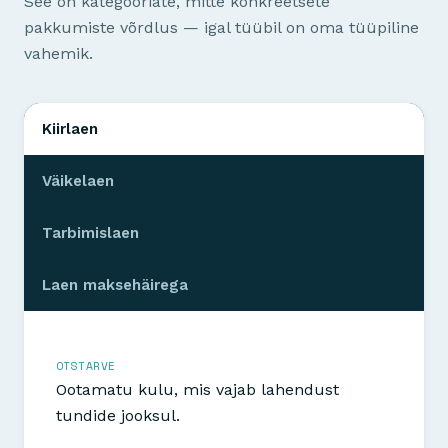
See on kategooriate, mitte konkreetsete
pakkumiste võrdlus — igal tüübil on oma tüüpiline
vahemik.
Kiirlaen
Väikelaen
Tarbimislaen
Laen maksehäirega
OTSTARVE
Ootamatu kulu, mis vajab lahendust
tundide jooksul.