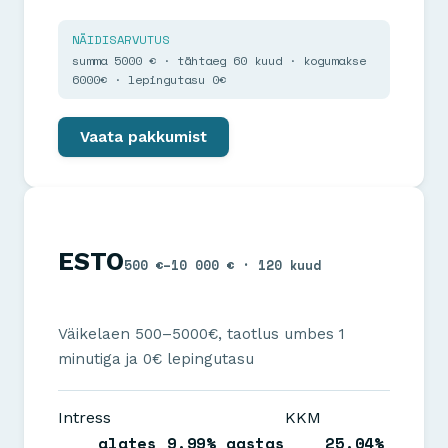
NÄIDISARVUTUS
summa 5000 € · tähtaeg 60 kuud · kogumakse
6000€ · lepingutasu 0€
Vaata pakkumist
ESTO
500 €–10 000 € · 120 kuud
Väikelaen 500–5000€, taotlus umbes 1
minutiga ja 0€ lepingutasu
Intress
KKM
alates 9.99% aastas
25.04%