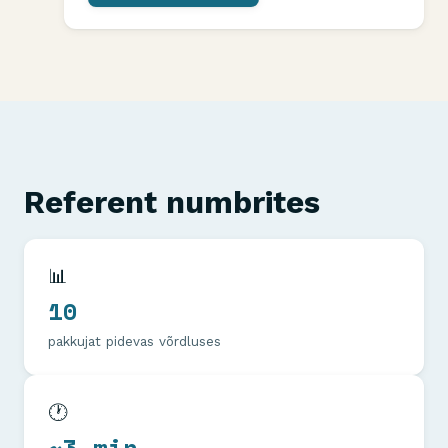
Referent numbrites
📊
10
pakkujat pidevas võrdluses
🕐
~3 min