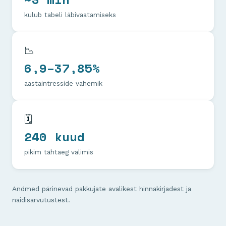
kulub tabeli läbivaatamiseks
📉
6,9–37,85%
aastaintresside vahemik
🗓️
240 kuud
pikim tähtaeg valimis
Andmed pärinevad pakkujate avalikest hinnakirjadest ja
näidisarvutustest.