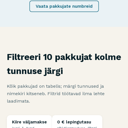
Vaata pakkujate numbreid
Filtreeri 10 pakkujat kolme
tunnuse järgi
Kõik pakkujad on tabelis; märgi tunnused ja
nimekiri kitseneb. Filtrid töötavad ilma lehte
laadimata.
Kiire väljamakse
0 € lepingutasu
kuni 1 tund
näidisarvutuse järgi