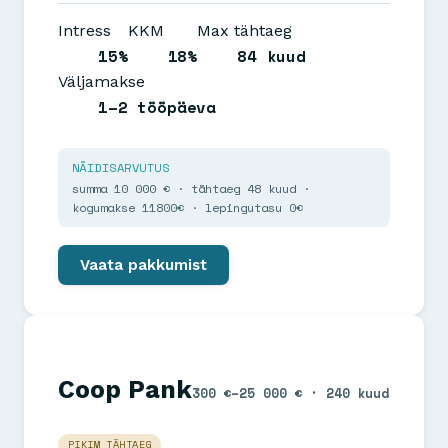
Intress
KKM
Max tähtaeg
15%
18%
84 kuud
Väljamakse
1–2 tööpäeva
NÄIDISARVUTUS
summa 10 000 € · tähtaeg 48 kuud ·
kogumakse 11800€ · lepingutasu 0€
Vaata pakkumist
Coop Pank
300 €–25 000 € · 240 kuud
PIKIM TÄHTAEG