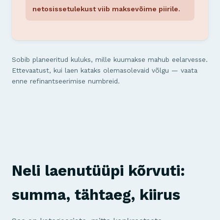
netosissetulekust viib maksevõime piirile.
Sobib planeeritud kuluks, mille kuumakse mahub eelarvesse.
Ettevaatust, kui laen kataks olemasolevaid võlgu — vaata
enne refinantseerimise numbreid.
Neli laenutüüpi kõrvuti:
summa, tähtaeg, kiirus