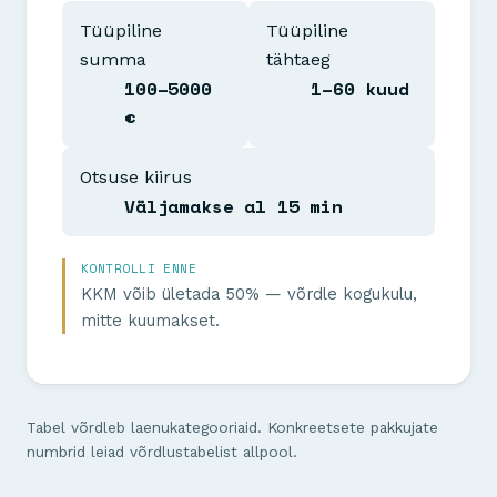
Tüüpiline
Tüüpiline
summa
tähtaeg
100–5000
1–60 kuud
€
Otsuse kiirus
Väljamakse al 15 min
KONTROLLI ENNE
KKM võib ületada 50% — võrdle kogukulu,
mitte kuumakset.
Tabel võrdleb laenukategooriaid. Konkreetsete pakkujate
numbrid leiad võrdlustabelist allpool.