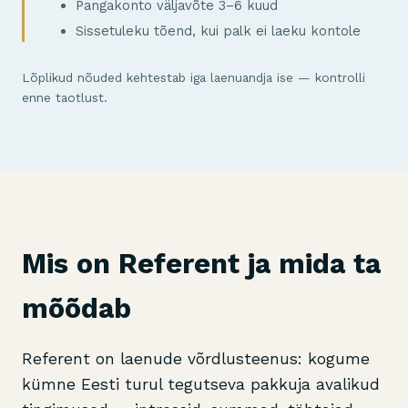
Pangakonto väljavõte 3–6 kuud
Sissetuleku tõend, kui palk ei laeku kontole
Lõplikud nõuded kehtestab iga laenuandja ise — kontrolli
enne taotlust.
Mis on Referent ja mida ta
mõõdab
Referent on laenude võrdlusteenus: kogume
kümne Eesti turul tegutseva pakkuja avalikud