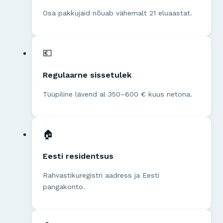
Osa pakkujaid nõuab vähemalt 21 eluaastat.
💶
Regulaarne sissetulek
Tüüpiline lävend al 350–600 € kuus netona.
🏠
Eesti residentsus
Rahvastikuregistri aadress ja Eesti
pangakonto.