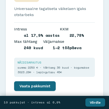
Universaalne tagatiseta väikelaen igaks
otstarbeks
Intress
KKM
al 17,9% aastas
22,78%
Max tähtaeg
Väljamakse
240 kuud
1–2 tööpäeva
NÄIDISARVUTUS
summa 2250 € · tähtaeg 36 kuud · kogumakse
3023.28€ · lepingutasu 45€
Vaata pakkumist
10 pakkujat · intress al 6,9%
Võrdle