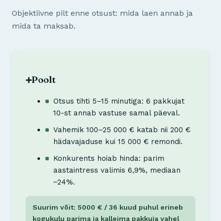
Objektiivne pilt enne otsust: mida laen annab ja
mida ta maksab.
Poolt
➕
Otsus tihti 5–15 minutiga: 6 pakkujat
10-st annab vastuse samal päeval.
Vahemik 100–25 000 € katab nii 200 €
hädavajaduse kui 15 000 € remondi.
Konkurents hoiab hinda: parim
aastaintress valimis 6,9%, mediaan
~24%.
Suurim võit: 5000 € / 36 kuud puhul erineb
kogukulu parima ja kalleima pakkuja vahel