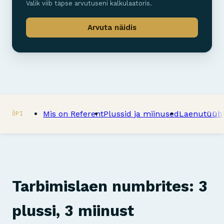
Valik viib täpse arvutuseni kalkulaatoris.
Arvuta näidis
Mis on Referent
Plussid ja miinused
Laenutüüb
ÕPI
Tarbimislaen numbrites: 3
plussi, 3 miinust