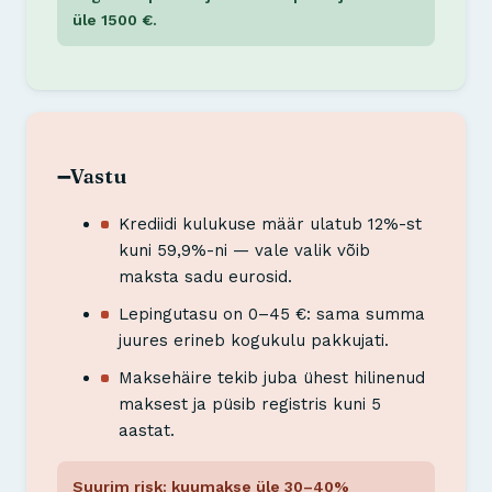
üle 1500 €.
Vastu
➖
Krediidi kulukuse määr ulatub 12%-st
kuni 59,9%-ni — vale valik võib
maksta sadu eurosid.
Lepingutasu on 0–45 €: sama summa
juures erineb kogukulu pakkujati.
Maksehäire tekib juba ühest hilinenud
maksest ja püsib registris kuni 5
aastat.
Suurim risk: kuumakse üle 30–40%