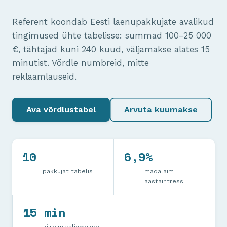
Referent koondab Eesti laenupakkujate avalikud
tingimused ühte tabelisse: summad 100–25 000
€, tähtajad kuni 240 kuud, väljamakse alates 15
minutist. Võrdle numbreid, mitte
reklaamlauseid.
Ava võrdlustabel
Arvuta kuumakse
10
6,9%
pakkujat tabelis
madalaim
aastaintress
15 min
kiireim väljamakse