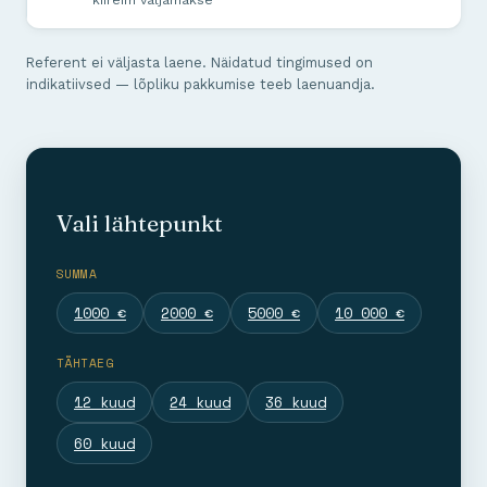
Referent ei väljasta laene. Näidatud tingimused on
indikatiivsed — lõpliku pakkumise teeb laenuandja.
Vali lähtepunkt
SUMMA
1000 €
2000 €
5000 €
10 000 €
TÄHTAEG
12 kuud
24 kuud
36 kuud
60 kuud