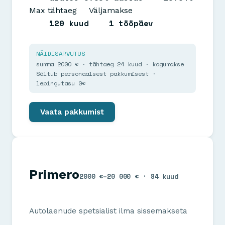
Max tähtaeg
Väljamakse
120 kuud
1 tööpäev
NÄIDISARVUTUS
summa 2000 € · tähtaeg 24 kuud · kogumakse
Sõltub personaalsest pakkumisest ·
lepingutasu 0€
Vaata pakkumist
Primero
2000 €–20 000 € · 84 kuud
Autolaenude spetsialist ilma sissemakseta