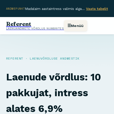
ANDMEPUNKT
Madalaim aastaintress valimis algab 6,9% — vahemik pakkujate lõikes 6,9%–37,85%.
Vaata tabelit
Referent
☰
Menüü
LAENUANDMETE VÕRDLUS NUMBRITES
REFERENT · LAENUVÕRDLUSE ANDMESTIK
Laenude võrdlus: 10
pakkujat, intress
alates 6,9%