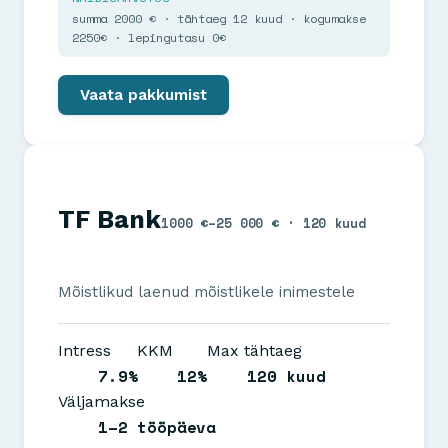
summa 2000 € · tähtaeg 12 kuud · kogumakse
2250€ · lepingutasu 0€
Vaata pakkumist
TF Bank
1000 €–25 000 € · 120 kuud
Mõistlikud laenud mõistlikele inimestele
Intress
KKM
Max tähtaeg
7.9%
12%
120 kuud
Väljamakse
1–2 tööpäeva