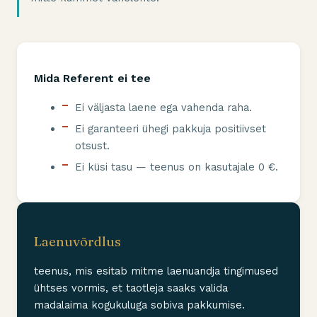
Mida Referent ei tee
Ei väljasta laene ega vahenda raha.
Ei garanteeri ühegi pakkuja positiivset
otsust.
Ei küsi tasu — teenus on kasutajale 0 €.
Laenuvõrdlus
teenus, mis esitab mitme laenuandja tingimused
ühtses vormis, et taotleja saaks valida
madalaima kogukuluga sobiva pakkumise.