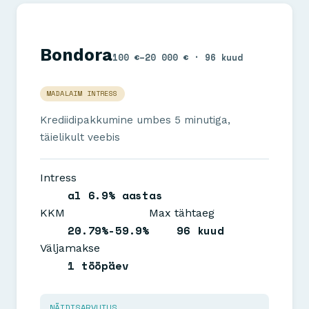
Bondora
100 €–20 000 € · 96 kuud
MADALAIM INTRESS
Krediidipakkumine umbes 5 minutiga,
täielikult veebis
Intress
al 6.9% aastas
KKM
Max tähtaeg
20.79%-59.9%
96 kuud
Väljamakse
1 tööpäev
NÄIDISARVUTUS