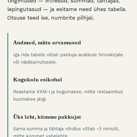
tingimused — intressid, summad, tähtajad,
lepingutasud — ja esitame need ühes tabelis.
Otsuse teed ise, numbrite põhjal.
Andmed, mitte arvamused
Iga rida tabelis viitab pakkuja avalikule hinnakirjale
või näidisarvutusele.
Kogukulu esikohal
Reastame KKM-i ja kogumakse, mitte reklaamitud
kuumakse järgi.
Üks leht, kümme pakkujat
Sama summa ja tähtaja võrdlus võtab ~3 minutit,
mitte kümmet vahelehte.