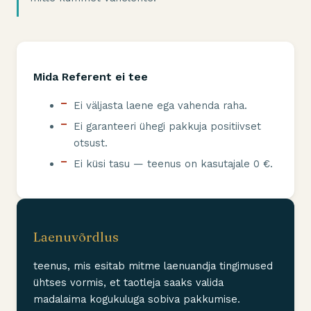
Mida Referent ei tee
Ei väljasta laene ega vahenda raha.
Ei garanteeri ühegi pakkuja positiivset
otsust.
Ei küsi tasu — teenus on kasutajale 0 €.
Laenuvõrdlus
teenus, mis esitab mitme laenuandja tingimused
ühtses vormis, et taotleja saaks valida
madalaima kogukuluga sobiva pakkumise.