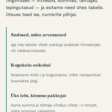
tingimused — intressid, summad, tähtajad,
lepingutasud — ja esitame need ühes tabelis.
Otsuse teed ise, numbrite põhjal.
Andmed, mitte arvamused
Iga rida tabelis viitab pakkuja avalikule hinnakirjale
või näidisarvutusele.
Kogukulu esikohal
Reastame KKM-i ja kogumakse, mitte reklaamitud
kuumakse järgi.
Üks leht, kümme pakkujat
Sama summa ja tähtaja võrdlus võtab ~3 minutit,
mitte kümmet vahelehte.