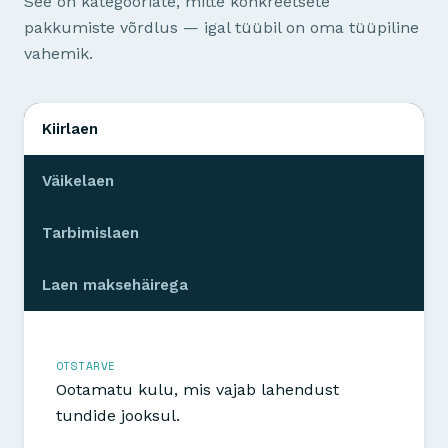
See on kategooriate, mitte konkreetsete
pakkumiste võrdlus — igal tüübil on oma tüüpiline
vahemik.
Kiirlaen
Väikelaen
Tarbimislaen
Laen maksehäirega
OTSTARVE
Ootamatu kulu, mis vajab lahendust
tundide jooksul.