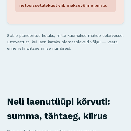
netosissetulekust viib maksevõime piirile.
Sobib planeeritud kuluks, mille kuumakse mahub eelarvesse.
Ettevaatust, kui laen kataks olemasolevaid võlgu — vaata
enne refinantseerimise numbreid.
Neli laenutüüpi kõrvuti:
summa, tähtaeg, kiirus