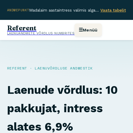
ANDMEPUNKT
Madalaim aastaintress valimis algab 6,9% — vahemik pakkujate lõikes 6,9%–37,85%.
Vaata tabelit
Referent
☰
Menüü
LAENUANDMETE VÕRDLUS NUMBRITES
REFERENT · LAENUVÕRDLUSE ANDMESTIK
Laenude võrdlus: 10
pakkujat, intress
alates 6,9%