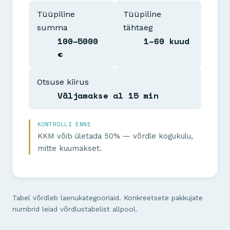
Tüüpiline
Tüüpiline
summa
tähtaeg
100–5000
1–60 kuud
€
Otsuse kiirus
Väljamakse al 15 min
KONTROLLI ENNE
KKM võib ületada 50% — võrdle kogukulu,
mitte kuumakset.
Tabel võrdleb laenukategooriaid. Konkreetsete pakkujate
numbrid leiad võrdlustabelist allpool.