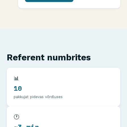
Referent numbrites
📊
10
pakkujat pidevas võrdluses
🕐
~3 min