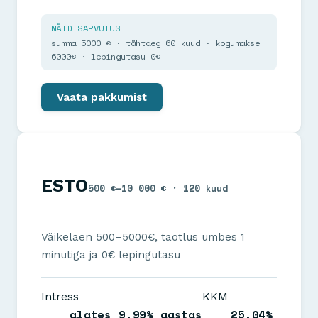
NÄIDISARVUTUS
summa 5000 € · tähtaeg 60 kuud · kogumakse
6000€ · lepingutasu 0€
Vaata pakkumist
ESTO
500 €–10 000 € · 120 kuud
Väikelaen 500–5000€, taotlus umbes 1
minutiga ja 0€ lepingutasu
Intress
KKM
alates 9.99% aastas
25.04%