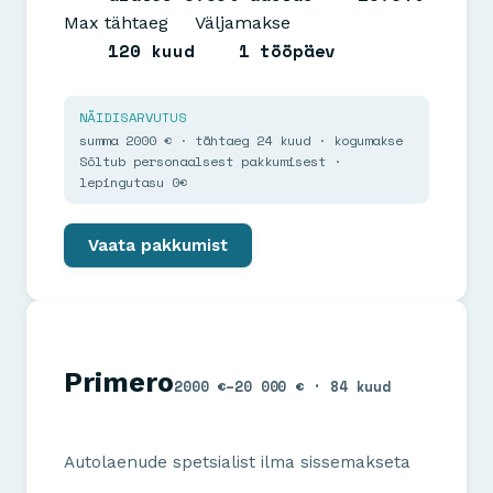
Max tähtaeg
Väljamakse
120 kuud
1 tööpäev
NÄIDISARVUTUS
summa 2000 € · tähtaeg 24 kuud · kogumakse
Sõltub personaalsest pakkumisest ·
lepingutasu 0€
Vaata pakkumist
Primero
2000 €–20 000 € · 84 kuud
Autolaenude spetsialist ilma sissemakseta