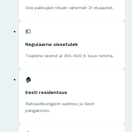
Osa pakkujaid nõuab vähemalt 21 eluaastat.
💶
Regulaarne sissetulek
Tüüpiline lävend al 350–600 € kuus netona.
🏠
Eesti residentsus
Rahvastikuregistri aadress ja Eesti
pangakonto.