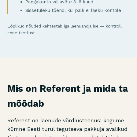
Pangakonto väljavõte 3–6 kuud
Sissetuleku tõend, kui palk ei laeku kontole
Lõplikud nõuded kehtestab iga laenuandja ise — kontrolli
enne taotlust.
Mis on Referent ja mida ta
mõõdab
Referent on laenude võrdlusteenus: kogume
kümne Eesti turul tegutseva pakkuja avalikud