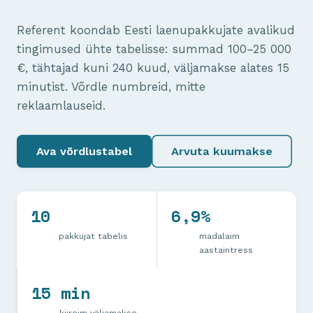
Referent koondab Eesti laenupakkujate avalikud
tingimused ühte tabelisse: summad 100–25 000
€, tähtajad kuni 240 kuud, väljamakse alates 15
minutist. Võrdle numbreid, mitte
reklaamlauseid.
Ava võrdlustabel
Arvuta kuumakse
10
6,9%
pakkujat tabelis
madalaim
aastaintress
15 min
kiireim väljamakse