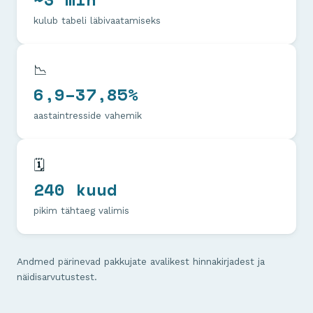
kulub tabeli läbivaatamiseks
📉
6,9–37,85%
aastaintresside vahemik
🗓️
240 kuud
pikim tähtaeg valimis
Andmed pärinevad pakkujate avalikest hinnakirjadest ja
näidisarvutustest.