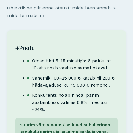
Objektiivne pilt enne otsust: mida laen annab ja
mida ta maksab.
Poolt
➕
Otsus tihti 5–15 minutiga: 6 pakkujat
10-st annab vastuse samal päeval.
Vahemik 100–25 000 € katab nii 200 €
hädavajaduse kui 15 000 € remondi.
Konkurents hoiab hinda: parim
aastaintress valimis 6,9%, mediaan
~24%.
Suurim võit: 5000 € / 36 kuud puhul erineb
kogukulu parima ja kalleima pakkuja vahel