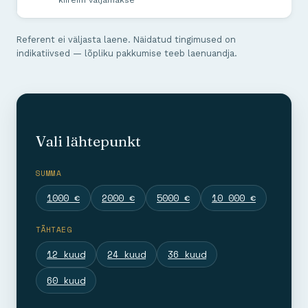
Referent ei väljasta laene. Näidatud tingimused on
indikatiivsed — lõpliku pakkumise teeb laenuandja.
Vali lähtepunkt
SUMMA
1000 €
2000 €
5000 €
10 000 €
TÄHTAEG
12 kuud
24 kuud
36 kuud
60 kuud