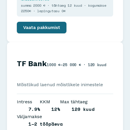
summa 2000 € · tähtaeg 12 kuud · kogumakse
2250€ · lepingutasu 0€
Vaata pakkumist
TF Bank
1000 €–25 000 € · 120 kuud
Mõistlikud laenud mõistlikele inimestele
Intress
KKM
Max tähtaeg
7.9%
12%
120 kuud
Väljamakse
1–2 tööpäeva