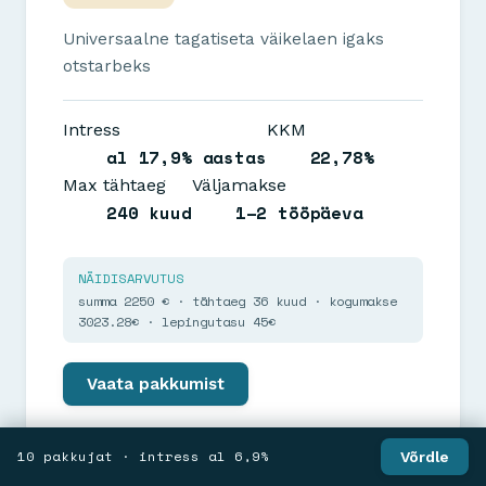
Universaalne tagatiseta väikelaen igaks
otstarbeks
Intress
KKM
al 17,9% aastas
22,78%
Max tähtaeg
Väljamakse
240 kuud
1–2 tööpäeva
NÄIDISARVUTUS
summa 2250 € · tähtaeg 36 kuud · kogumakse
3023.28€ · lepingutasu 45€
Vaata pakkumist
10 pakkujat · intress al 6,9%
Võrdle