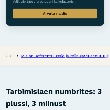
Valik viib täpse arvutuseni kalkulaatoris.
Arvuta näidis
Mis on Referent
Plussid ja miinused
Laenutüüb
ÕPI
Tarbimislaen numbrites: 3
plussi, 3 miinust