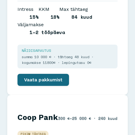
Intress
KKM
Max tähtaeg
15%
18%
84 kuud
Väljamakse
1–2 tööpäeva
NÄIDISARVUTUS
summa 10 000 € · tähtaeg 48 kuud ·
kogumakse 11800€ · lepingutasu 0€
Vaata pakkumist
Coop Pank
300 €–25 000 € · 240 kuud
PIKIM TÄHTAEG