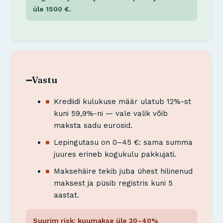
üle 1500 €.
Vastu
➖
Krediidi kulukuse määr ulatub 12%-st
kuni 59,9%-ni — vale valik võib
maksta sadu eurosid.
Lepingutasu on 0–45 €: sama summa
juures erineb kogukulu pakkujati.
Maksehäire tekib juba ühest hilinenud
maksest ja püsib registris kuni 5
aastat.
Suurim risk: kuumakse üle 30–40%