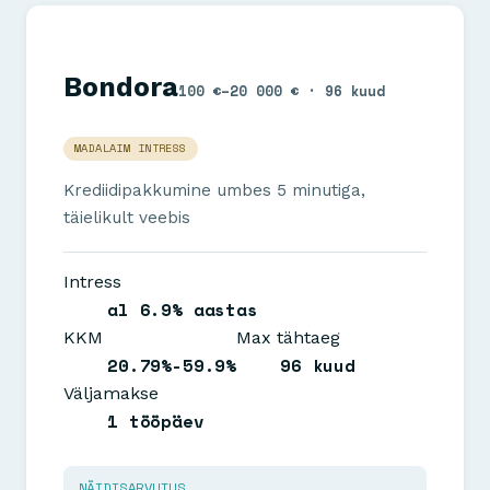
Bondora
100 €–20 000 € · 96 kuud
MADALAIM INTRESS
Krediidipakkumine umbes 5 minutiga,
täielikult veebis
Intress
al 6.9% aastas
KKM
Max tähtaeg
20.79%-59.9%
96 kuud
Väljamakse
1 tööpäev
NÄIDISARVUTUS