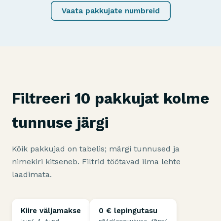
Vaata pakkujate numbreid
Filtreeri 10 pakkujat kolme
tunnuse järgi
Kõik pakkujad on tabelis; märgi tunnused ja
nimekiri kitseneb. Filtrid töötavad ilma lehte
laadimata.
Kiire väljamakse
0 € lepingutasu
kuni 1 tund
näidisarvutuse järgi